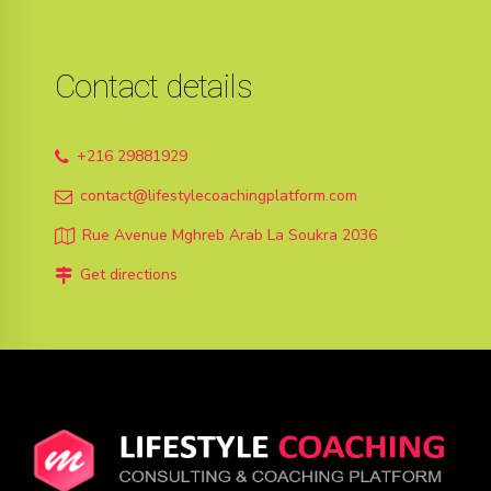
Contact details
+216 29881929
contact@lifestylecoachingplatform.com
Rue Avenue Mghreb Arab La Soukra 2036
Get directions