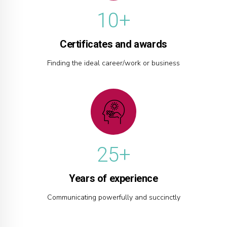
0
9
1
0
+
2
Certificates and awards
0
3
Finding the ideal career/work or business
1
4
2
5
0
3
6
1
4
7
2
5
+
8
3
6
9
Years of experience
4
7
0
Communicating powerfully and succinctly
5
8