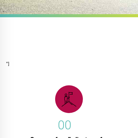
"]
0
0
1
1
2
2
3
3
0
0
4
4
1
1