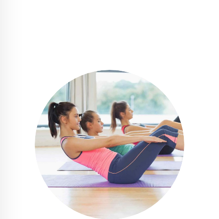
6
9
7
0
8
9
0