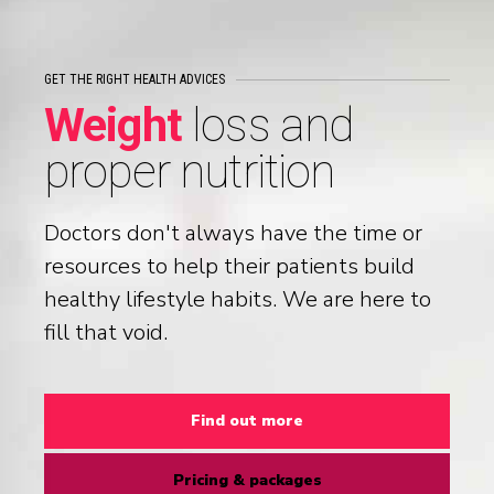
GET THE RIGHT HEALTH ADVICES
Weight
loss and
IT'S EASY WHEN YOU MEAN IT
The perfect line
with
proper nutrition
Read advices
the right diet
Join the class
Doctors don't always have the time or
If you’re looking to make a change this
New Year, it’s smart to prepare with a
resources to help their patients build
little extra effort and direction.
healthy lifestyle habits. We are here to
fill that void.
Read blog post
Subscribe now
Find out more
Pricing & packages