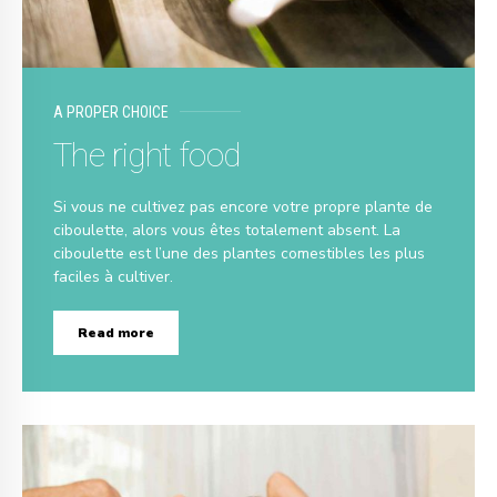
A PROPER CHOICE
The right food
Si vous ne cultivez pas encore votre propre plante de
ciboulette, alors vous êtes totalement absent. La
ciboulette est l’une des plantes comestibles les plus
faciles à cultiver.
Read more