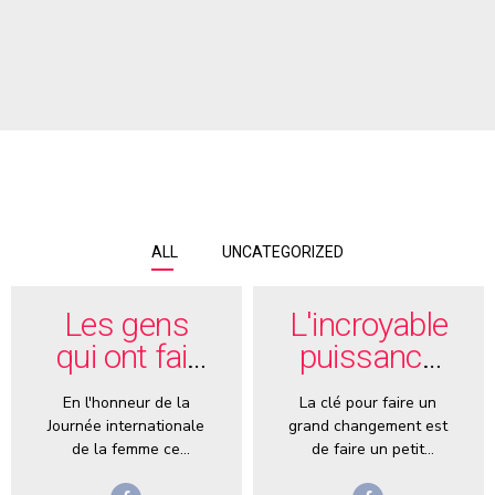
ALL
UNCATEGORIZED
Les gens
L'incroyable
qui ont fait
puissance
n
des
des petits
En l'honneur de la
La clé pour faire un
changements
changements
Journée internationale
grand changement est
de vie
de la femme ce
de faire un petit
dimanche, j'ai pensé
changement d'abord .
inspirants