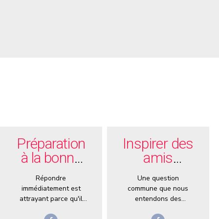
Préparation
Inspirer des
à la bonne
amis
alimentation
résistants à
Répondre
Une question
mensuelle
vivre en
immédiatement est
commune que nous
meilleure
attrayant parce qu'il
entendons des
est très rare, même si
entraîneurs de santé
santé