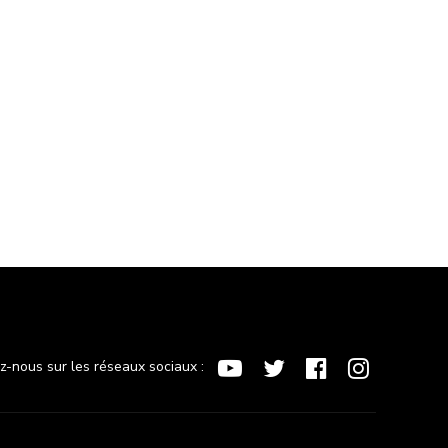
nous amener à faire
emploi.
des erreurs. Voici 3
erreurs à éviter pour
une entrevue réussie.
ez-nous sur les réseaux sociaux :