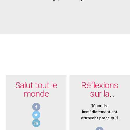
Salut tout le
Réflexions
monde
sur la
procrastinatio
Répondre
immédiatement est
attrayant parce qu'il
est très rare, même si