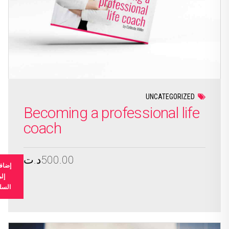
UNCATEGORIZED
Becoming a professional life
coach
500.00
د.ت
إضاف
إل
السل