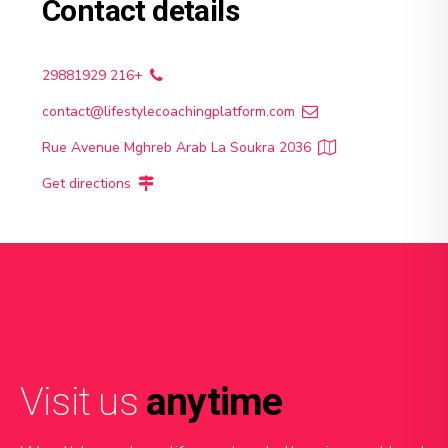
Contact details
+216 29881929
contact@lifestylecoachingplatform.com
Rue Avenue Mghreb Arab La Soukra 2036
Get directions
Visit us
anytime